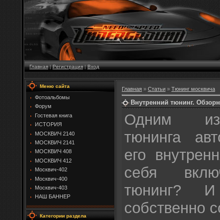
Главная
|
Регистрация
|
Вход
Меню сайта
Главная
»
Статьи
»
Тюнинг москвича
Фотоальбомы
Внутренний тюнинг. Обзорн
Форум
Одним из
Гостевая книга
ИСТОРИЯ
тюнинга авт
МОСКВИЧ 2140
МОСКВИЧ 2141
его внутрен
МОСКВИЧ 408
МОСКВИЧ 412
себя вклю
Москвич-402
Москвич-400
тюнинг? 
Москвич-403
НАШ БАННЕР
собственно с
Категории раздела