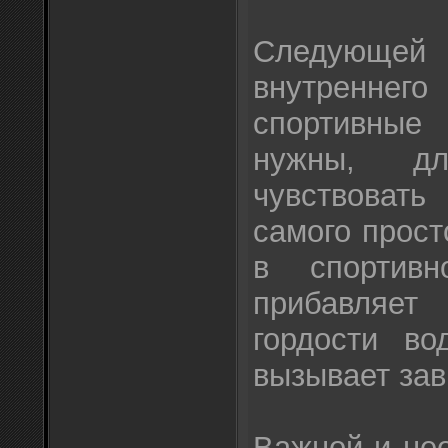
Следующей
внутреннего
спортивны
нужны, д
чувствоват
самого прост
в спортив
прибавляе
гордости во
вызывает за
Важной и не