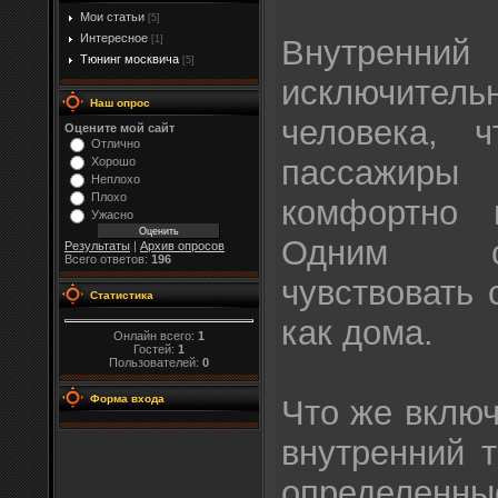
Мои статьи
[5]
Интересное
Внутренни
[1]
Тюнинг москвича
[5]
исключител
Наш опрос
человека, 
Оцените мой сайт
Отлично
пассажиры 
Хорошо
Неплохо
Плохо
комфортно 
Ужасно
Одним с
Результаты
|
Архив опросов
Всего ответов:
196
чувствовать 
Статистика
как дома.
Онлайн всего:
1
Гостей:
1
Пользователей:
0
Форма входа
Что же включ
внутренний 
определ