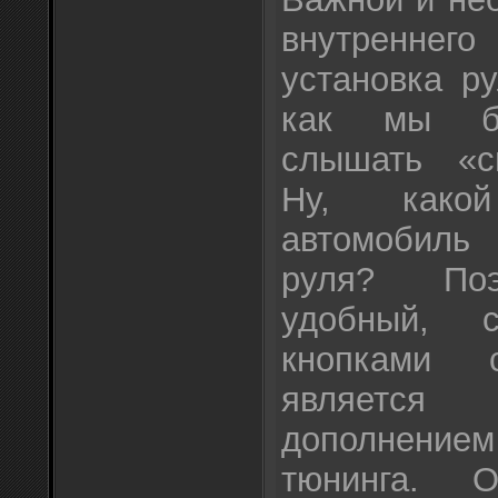
внутреннего
установка р
как мы бо
слышать «сп
Ну, какой
автомобиль
руля? Поэ
удобный, 
кнопками 
являет
дополнени
тюнинга. 