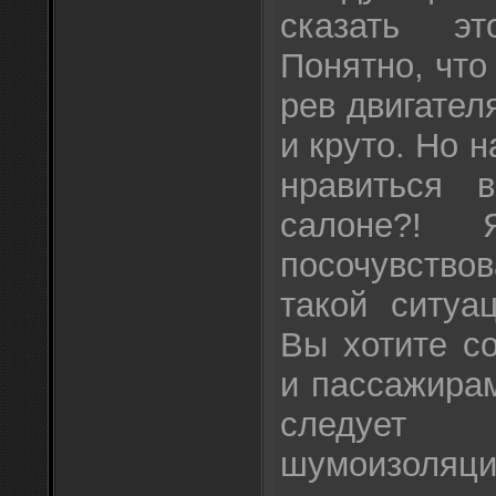
сказать эт
Понятно, что
рев двигател
и круто. Но 
нравиться 
салоне?! 
посочувство
такой ситуа
Вы хотите с
и пассажира
следуе
шумоизоляци