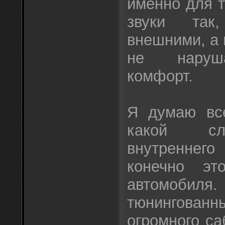
именно для 
звуки так
внешними, а 
не наруша
комфорт.
Я думаю все
какой сл
внутренне
конечно эт
автомоби
тюнингованн
огромного с