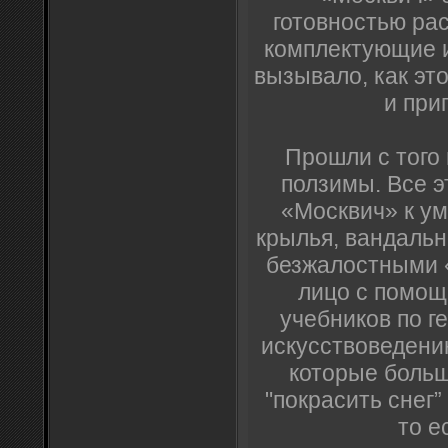
готовностью рас
комплектующие и
вызывало, как эт
и при
Прошли с того
ползимы. Все 
«Москвич» к ум
крылья, вандальн
безжалостными «
лицо с помощ
учебников по г
искусствоведени
которые больш
"покрасить снег”
то е