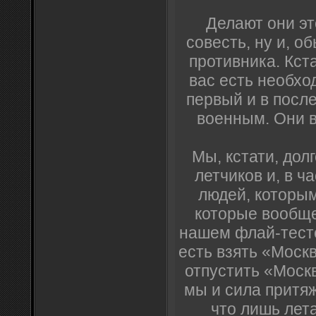
Делают они эт
совесть, ну и, о
противника. Кст
вас есть необхо
первый и в посл
военным. Они в
Мы, кстати, дол
летчиков и, в ч
людей, которы
которые вообще
нашем флай-тесте
есть взять «Моск
отпустить «Моск
мы и сила притя
что лишь лет