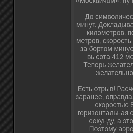
«Москвичом», ну 
До символичес
минут. Докладыв
километров, п
метров, скорость 
за бортом минус
высота 412 ме
Теперь желател
желательно,
Есть отрыв! Рас
заранее, оправда
скоростью 5
горизонтальная 
секунду, а эт
Поэтому аэро