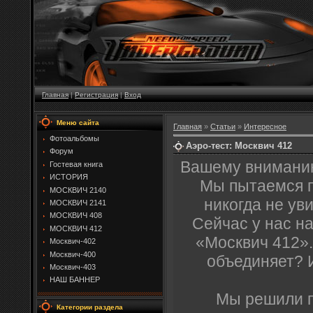
Главная
|
Регистрация
|
Вход
Меню сайта
Главная
»
Статьи
»
Интересное
Фотоальбомы
Аэро-тест: Москвич 412
Форум
Вашему вниманию
Гостевая книга
ИСТОРИЯ
Мы пытаемся п
МОСКВИЧ 2140
никогда не уви
МОСКВИЧ 2141
МОСКВИЧ 408
Сейчас у нас н
МОСКВИЧ 412
«Москвич 412».
Москвич-402
Москвич-400
объединяет? 
Москвич-403
НАШ БАННЕР
Мы решили п
Категории раздела