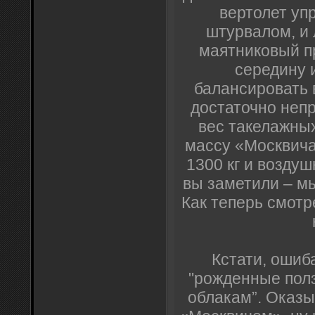
вертолет уп
штурвалом, и 
маятниковый п
середину 
балансировать 
достаточно непр
вес такелажных
массу «Москвича»
1300 кг и возду
вы заметили – мы
Как теперь смотр
Кстати, ошиба
"рожденные полз
облакам”. Оказы