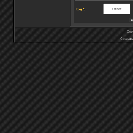
Код *:
Cop
Сделат