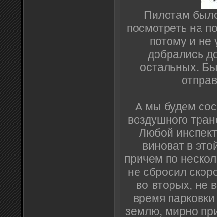
Пилотам было
посмотреть на п
потому и не 
добрались д
остальных. Бы
отправ
А мы будем сос
воздушного тран
Любой инспект
виноват в это
причем по нескол
не сбросил скоро
во-вторых, не
время парковки 
землю, мирно пр