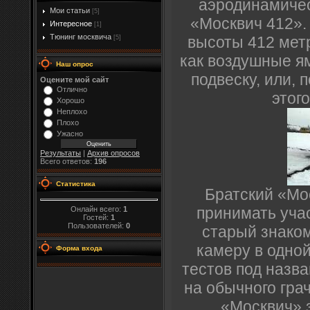
аэродинамичес
Мои статьи
[5]
«Москвич 412». 
Интересное
[1]
Тюнинг москвича
высоты 412 метр
[5]
как воздушные я
Наш опрос
подвеску, или, 
Оцените мой сайт
Отлично
этог
Хорошо
Неплохо
Плохо
Ужасно
Результаты
|
Архив опросов
Всего ответов:
196
Статистика
Братский «Мо
принимать учас
Онлайн всего:
1
Гостей:
1
Пользователей:
0
старый знако
камеру в одно
Форма входа
тестов под назв
на обычного гра
«Москвич» з