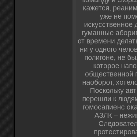
кажется, реани
уже не пом
искусственное 
гуманные абориг
от времени делать
ни у одного чело
полигоне, не бы
которое нап
общественной п
наоборот, хотел
Поскольку ав
перешли к людям
гомосапиенс ок
АЗЛК – нежин
Следовател
протестиров