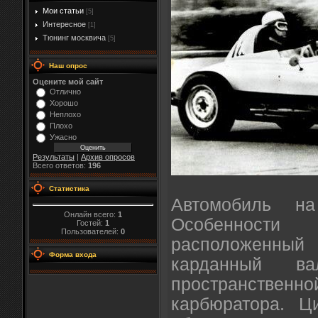
Мои статьи
[5]
Интересное
[1]
Тюнинг москвича
[5]
Наш опрос
Оцените мой сайт
Отлично
Хорошо
Неплохо
Плохо
Ужасно
Результаты
|
Архив опросов
Всего ответов:
196
Статистика
Автомобиль на
Онлайн всего:
1
Особеннос
Гостей:
1
Пользователей:
0
расположенны
Форма входа
карданный 
пространственно
карбюратора. Ц