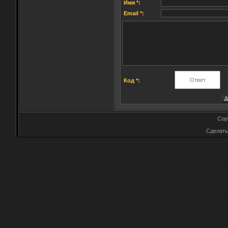
Имя *:
Email *:
Код *:
Cop
Сделат